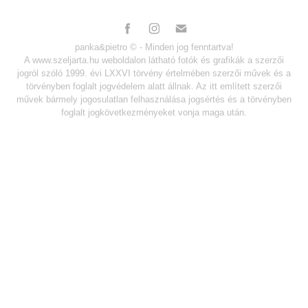
panka&pietro
© - Minden jog fenntartva!
A www.szeljarta.hu weboldalon látható fotók és grafikák a szerzői
jogról szóló 1999. évi LXXVI törvény értelmében szerzői művek és a
törvényben foglalt jogvédelem alatt állnak. Az itt említett szerzői
művek bármely jogosulatlan felhasználása jogsértés és a törvényben
foglalt jogkövetkezményeket vonja maga után.