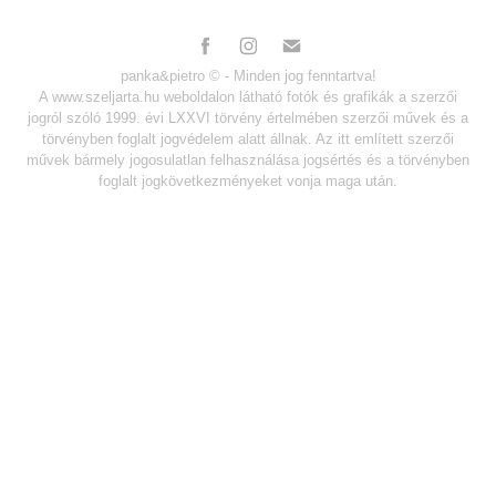
panka&pietro
© - Minden jog fenntartva!
A www.szeljarta.hu weboldalon látható fotók és grafikák a szerzői
jogról szóló 1999. évi LXXVI törvény értelmében szerzői művek és a
törvényben foglalt jogvédelem alatt állnak. Az itt említett szerzői
művek bármely jogosulatlan felhasználása jogsértés és a törvényben
foglalt jogkövetkezményeket vonja maga után.